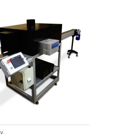
 y preciso sistema para los cambios de
 de platos.
ométrica 3-dimensional y circular de
ula.
y el movimiento giratorio de la
la son mecánicos.
rtículo regulable con un mecanismo
ordazas autocentrantes para la
atos.
rga de los platos es manual.
co con switch de parada, pedal de
ra manual para su regulación.
Dimensiones
Longitud 1.000mm
Ancho 600 mm
Altura 1.500 mm
Peso neto 270 kg
V.