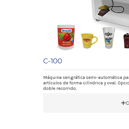
Altura max. 50 mm
Producción
Consultar 2.400 art./
C-100
Máquina serigráfica semi-automática pa
artículos de forma cilíndrica y oval. Opc
doble recorrido.
C
• Posee un rápido y preciso sistema pa
cambios de artículos.