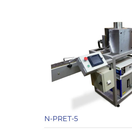
• Regulación micrométrica 3-dimensio
pantalla y la espátula.
• Colocando un equipo de registro se
uno o varios colores.
• El mando motriz y los movimientos d
pantalla son mecánicos.
• Soporte porta-artículo regulable a t
artículo.
• La carga y descarga de los artículos 
Opcionales:
• Dispositivo para artículos cilíndri
con sistema de doble recorrido.
• Equipo de calentamiento directo par
termoplástica en artículos de vidrio y
• Sistema de aire comprimido para el i
artículos de plástico.
N-PRET-5
Dimensiones