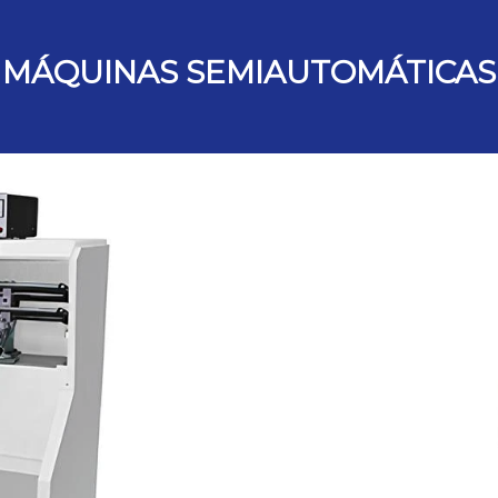
pantalla.
otalmente
• Módulo de pre-r
• Sistema de regis
MÁQUINAS SEMIAUTOMÁTICAS
e-cierra con
• Sistema de regis
ón de los platos.
• Impresión cónic
centro.
que la impresión 
• Dispositivo para
PLC con pantalla
• Dispositivo para
• Artículos de vidr
calentamiento dire
termoplástica.
• Artículos de plás
comprimido para a
• Sistema de secad
• Tablero de coma
digital.
mm
m