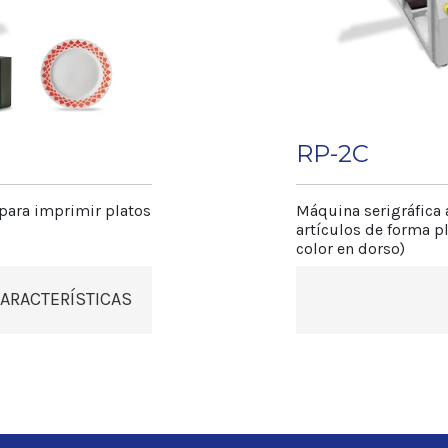
PLC con pantalla
Consultar 90 mm
o para artículos
D
RP-2C
 para imprimir platos
Máquina serigráfica 
Depende
artículos de forma pl
color en dorso)
s
m
ARACTERÍSTICAS
m
m
istintos cambios
• Sistema modula
adicionales.
nal para la
• Regulación micr
h