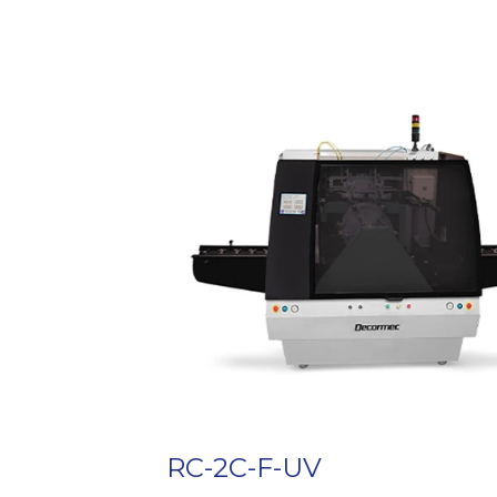
• Sistema modular preparado para c
adicionales.
• Regulación micro 3-dimensional para
pantalla.
• Módulo de pre-registro mecánico par
• Sistema de registro mecánico (lateral
• Sistema de registro óptico laser.
• Impresión cónica por sistema radia
que la impresión cilíndrica, en cada 
• Dispositivo para artículos ovales.
• Dispositivo para artículos con asa.
• Artículos de vidrio, loza, etc.: posee
calentamiento directo e indirecto para
termoplástica.
• Artículos de plástico, pet, etc.: pose
comprimido para artículos flexibles.
RC-2C-F-UV
• Sistema de secado de tintas UV.
• Tablero de comando controlado por 