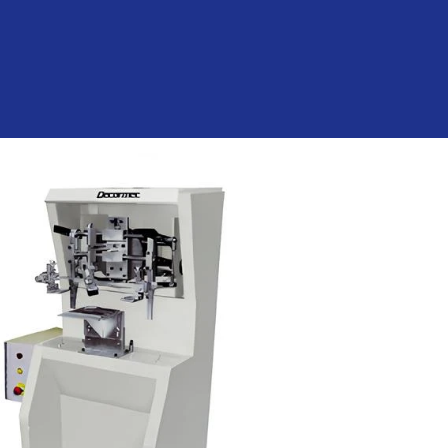
egistro mecánico para botellas.
tro mecánico (lateral y fondo).
tro óptico laser.
a por sistema radial al mismo tiempo
cilíndrica, en cada módulo.
 artículos ovales.
 artículos con asa.
io, loza, etc.: posee sistema de
cto e indirecto para pintura
tico, pet, etc.: posee sistema de aire
rtículos flexibles.
o de tintas UV.
ndo controlado por PLC con pantalla
Dimensiones
Longitud 1.150 mm