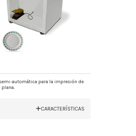
Ancho 850 mm
Altura 1.450 mm
Peso neto 320 kg
Rango de Articulos
Diametro max. 90 mm
Longitud max. 90 mm
Altura max. 250 mm
Producción
ículo y la decoración 2.400 cycles/h.
 semi-automática para la impresión de
 plana.
CARACTERÍSTICAS
 en el ala o en el centro del artículo.