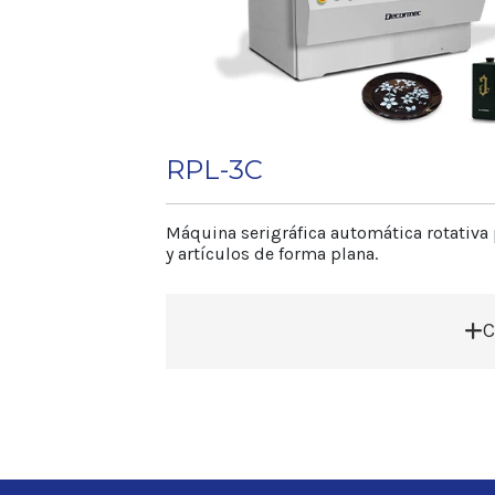
• Tablero de comando controlado por 
digital.
• Opcional: sistema de aire comprimid
de plástico flexible.
Dimensiones
RPL-3C
Longitud 1.100 mm
Ancho 2.200 mm
Altura 1.700 mm
Máquina serigráfica automática rotativa
y artículos de forma plana.
Peso neto 650 kg
Articulos Cilíndrico
Diametro max. 50 m
C
Diametro min. 20 m
Altura max. 250 m
Altura min. 40 mm
• Rápido y preciso sistema para los d
de artículos.
Producción
• Regulación micrométrica 3-dimensio
Consultar 3.600 art./