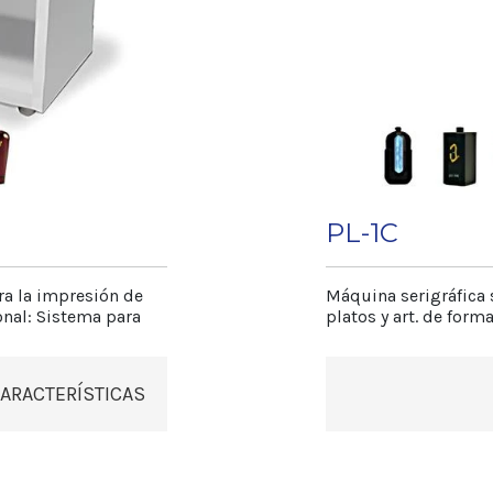
h
PL-1C
Depende del art
ra la impresión de
Máquina serigráfica
ional: Sistema para
platos y art. de forma
ARACTERÍSTICAS
ra los distintos
• Imprime a 1 color