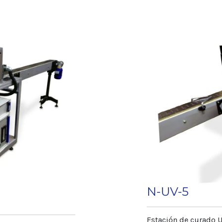
• Posee un rápido
nal para la
distintas medidas
• Regulación micr
 puede imprimir
la pantalla y espát
• El mando motriz 
e la espátula y la
espátula y pantal
• Soporte porta-a
oda forma de
abre-cierra con m
sujeción de los pl
es manual.
• La carga y desca
• Comando eléctri
cos de mayor tamaño
arranque y botone
a pintura
 cerámica.
nflado de los
N-UV-5
Estación de curado U