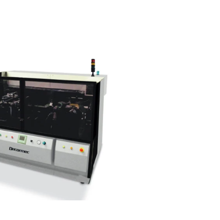
ico, PLC y pantalla touch screen.
entanas y puertas para cumplimentar
os de la comunidad europea.
on triple filtro de entrada.
ratamiento con flameador de aire-gas.
 de aplicacion de Silane.
a incluye 4 sopletes convencionales y
ra; con la opcion de agregar mas
s.
ccion con doble filtro (Cortina de agua
cado para tiempo de flash off con
ión para control de calidad.
– 220°C con control de temperature
nfriamiento con filtros de aire.
ma de cold coating para despues de
o).