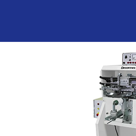
espátula y pantalla.
• Mesa de movimiento intermitente t
mecánica.
• Soporte porta-artículo regulable abr
mordazas autocentrante para la sujeci
• 3 cabezales impresores para el ala o 
• Sistema de secado de tintas UV.
• Tablero de comando controlado por 
digital.
Dimensiones
Longitud 1.600mm
Ancho 1.400 mm
Peso neto 1.020 kg
Articulos Planos
Largo max. Platos
Diametro max. 300 
Diametro min. 50 m